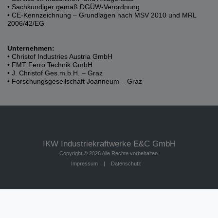
• Sachkundiger gemäß DGÜW-Verordnung
• CE-Kennzeichnung – Grundlagen nach MSV 2010 und MRL
2006/42/EG
Unternehmen:
• Christof Industries Austria GmbH
• FMT Ferro Technik GmbH
• J. Christof Ges.m.b.H. – Graz
• Forschungsgesellschaft Joanneum – Graz
IKW Industriekraftwerke E&C GmbH
Copyright © 2026 Alle Rechte vorbehalten.
Impressum
|
Datenschutz