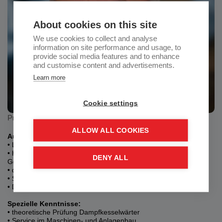
About cookies on this site
We use cookies to collect and analyse
information on site performance and usage, to
provide social media features and to enhance
and customise content and advertisements.
Learn more
Cookie settings
Projektleitung, Qualitätsmanagement, Layout-Planung
ALLOW ALL COOKIES
Ausbildung:
• LAP als GWZ-Installateur
• Höher technische Bundes- Lehr- und Versuchanstalt Graz -
DENY ALL
Gösting - Für Berufstätige – Maschinenbau
• qualifizierter Qualitätsmanager
• Sicherheitsbeauftragter nach OHSAS 18001
• Diplom – European Energymanager
Spezielle Kenntnisse:
• theoretische Prüfung Dampfkesselwärter
• Service im Maschinen- und Anlagenbau