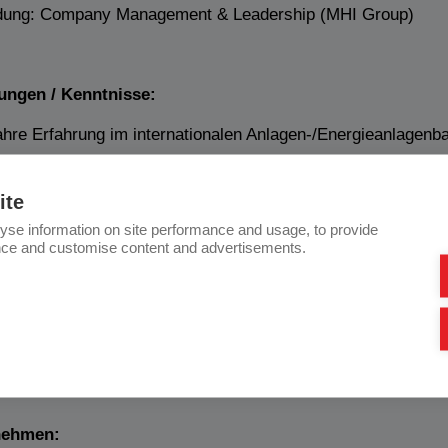
ldung: Company Management & Leadership (MHI Group)
ungen / Kenntnisse:
ahre Erfahrung im internationalen Anlagen-/Energieanlagenb
b und Vertriebsorganisation; Marketing; Kostenkalkulation
ite
tierung und Projektmanagement
yse information on site performance and usage, to provide
nce and customise content and advertisements.
ojekte: thermische Kraftwerke (Kohle, Gas), GTCC/OCGT,
stoff, Elektrolyse
ehmensorganisation, Strukturen und Prozesse
ftsplanung und -entwicklung
nehmen: