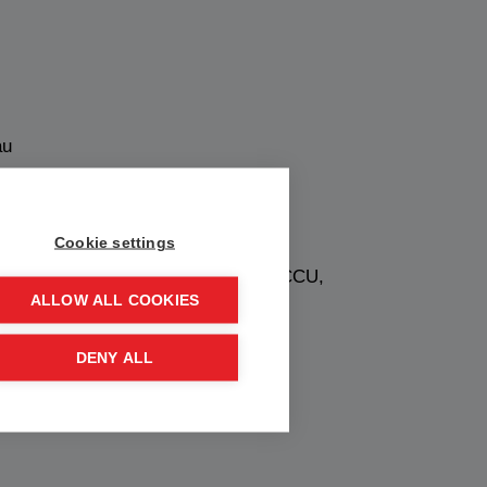
au
Cookie settings
 Biomasse, Waste-to-Energy, CCS/CCU,
ALLOW ALL COOKIES
DENY ALL