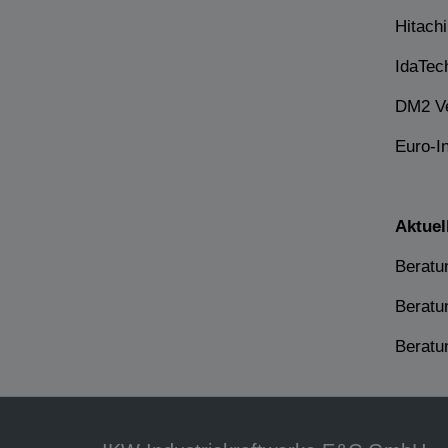
Hitach
IdaTec
DM2 Ve
Euro-I
Aktuel
Beratu
Beratun
Beratu