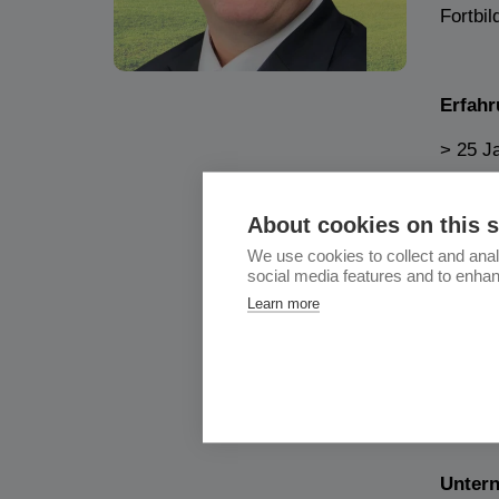
Fortbi
Erfahr
> 25 J
Vertrie
About cookies on this s
Projek
We use cookies to collect and anal
social media features and to enha
EPC-Pr
Learn more
Wasser
Untern
Geschä
Unter