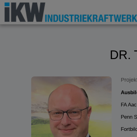
DR.
Projek
Ausbil
FA Aac
Penn S
Fortbi