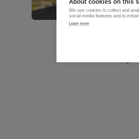
About cookies on this s
Zucker
We use cookies to collect and anal
ISO Zer
social media features and to enha
Market
Learn more
Unter
VP Reg
Termoe
IMB Be
Agrana