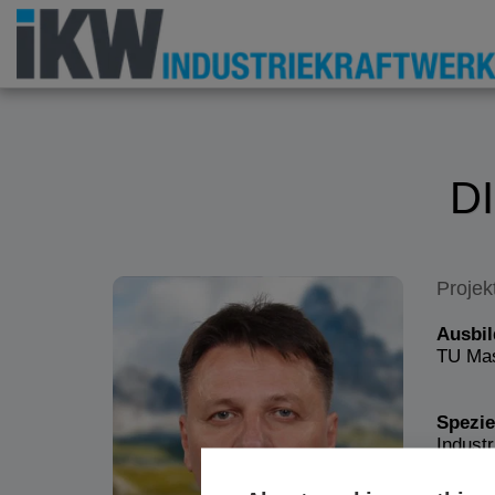
D
Projek
Ausbil
TU Mas
Spezie
Indust
Projek
Betrie