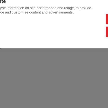
ite
technologie
yse information on site performance and usage, to provide
tifizierung
nce and customise content and advertisements.
ing
nehmen:
ulacije d.o.o. Sremska Mitrovica, Serbien
lektro d.o.o. Brcko, Bosnien und Herzegovina
rger, Österreich
, Österreich