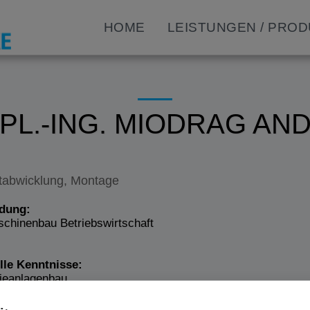
HOME
LEISTUNGEN / PRO
IPL.-ING. MIODRAG AND
tabwicklung, Montage
dung:
chinenbau Betriebswirtschaft
lle Kenntnisse:
rieanlagenbau
tmanagement
bsführung, Wartung und Instandhaltung von Großanlagen