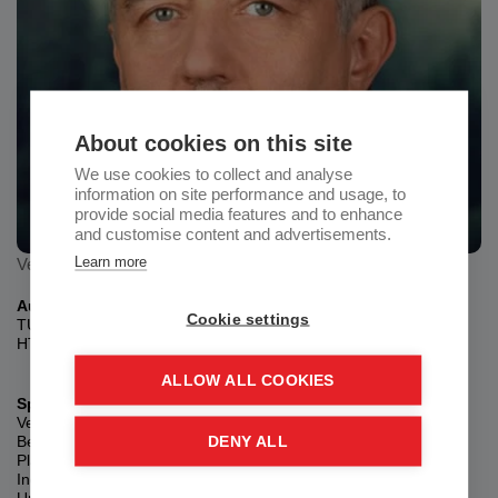
About cookies on this site
We use cookies to collect and analyse
information on site performance and usage, to
provide social media features and to enhance
and customise content and advertisements.
Learn more
Verfahrenstechnik, EMSR, Inbetriebsetzung
Ausbildung:
Cookie settings
TU Wien Maschinenbau/Vergahrenstechnik
HTL Schellinggasse Flugtechnik
ALLOW ALL COOKIES
Spezielle Kenntnisse:
Verfahrenstechnische Auslegung von Industrieanlagen,
Bestimmung von Regel- und Steuerkreisen für Industrieanlagen,
DENY ALL
Planung und Auslegung von Mess- und Regelsystemen für
Industrieanlagen,