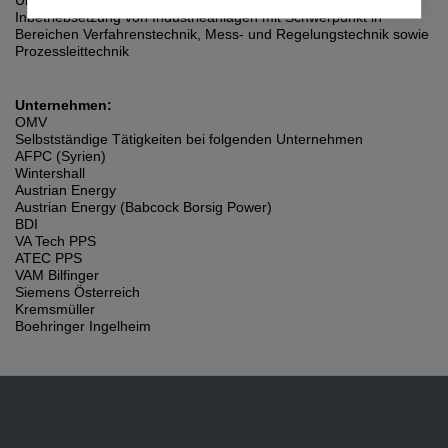
Umsetzung der Planung in Prozessleitsysteme,
Inbetriebsetzung von Industrieanlagen mit Schwerpunkt in
Bereichen Verfahrenstechnik, Mess- und Regelungstechnik sowie
Prozessleittechnik
Unternehmen:
OMV
Selbstständige Tätigkeiten bei folgenden Unternehmen
AFPC (Syrien)
Wintershall
Austrian Energy
Austrian Energy (Babcock Borsig Power)
BDI
VA Tech PPS
ATEC PPS
VAM Bilfinger
Siemens Österreich
Kremsmüller
Boehringer Ingelheim